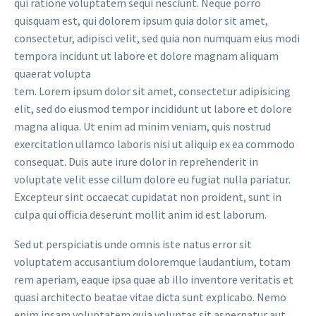
qui ratione voluptatem sequi nesciunt. Neque porro
quisquam est, qui dolorem ipsum quia dolor sit amet,
consectetur, adipisci velit, sed quia non numquam eius modi
tempora incidunt ut labore et dolore magnam aliquam
quaerat volupta
tem. Lorem ipsum dolor sit amet, consectetur adipisicing
elit, sed do eiusmod tempor incididunt ut labore et dolore
magna aliqua. Ut enim ad minim veniam, quis nostrud
exercitation ullamco laboris nisi ut aliquip ex ea commodo
consequat. Duis aute irure dolor in reprehenderit in
voluptate velit esse cillum dolore eu fugiat nulla pariatur.
Excepteur sint occaecat cupidatat non proident, sunt in
culpa qui officia deserunt mollit anim id est laborum.
Sed ut perspiciatis unde omnis iste natus error sit
voluptatem accusantium doloremque laudantium, totam
rem aperiam, eaque ipsa quae ab illo inventore veritatis et
quasi architecto beatae vitae dicta sunt explicabo. Nemo
enim ipsam voluptatem quia voluptas sit aspernatur aut