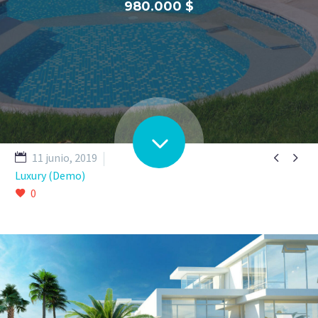
980.000 $


11 junio, 2019
Luxury (Demo)
0