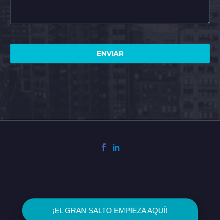
2023 © Ingenio Consultoría & Emprendimiento
¡EL GRAN SALTO EMPIEZA AQUÍ!