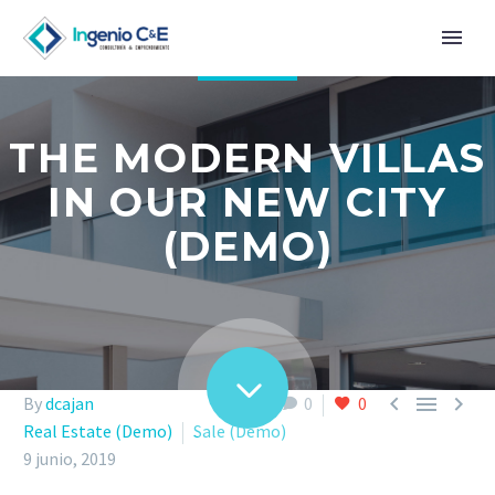
THE MODERN VILLAS
IN OUR NEW CITY
(DEMO)



By
dcajan
0
0
Real Estate (Demo)
Sale (Demo)
9 junio, 2019