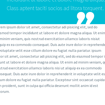
Class aptent taciti socios ad litora torquent.
em ipsum dolor sit amet, consectetur adi pisicing elit, sed do
usmod tempor incididunt ut labore et dolore magna aliqua. Ut eni
minim veniam, quis nostrud exercitation ullamco laboris nisiut
quip ex ea commodo consequat. Duis aute irure dolor in reprehende
voluptate velit esse cillum dolore eu fugiat nulla pariatur. ipsum
or sit amet, consectetur adi pisicing elit, sed do eiusmod tempor i
unt ut labore et dolore magna aliqua. Ut enim ad minim veniam, q
trud exercitation ullamco laboris nisi ut aliquip ex ea commodo
sequat. Duis aute irure dolor in reprehenderit in voluptate velit e
lum dolore eu fugiat nulla pariatur. Excepteur sint occaecat cupida
 proident, sunt in culpa qui officia deserunt mollit anim id est
borum.