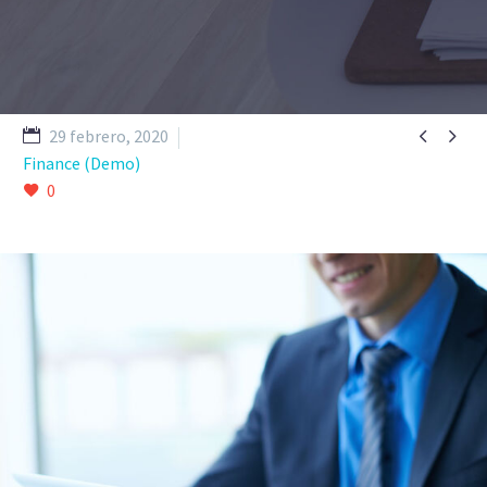


29 febrero, 2020
Finance (Demo)
0