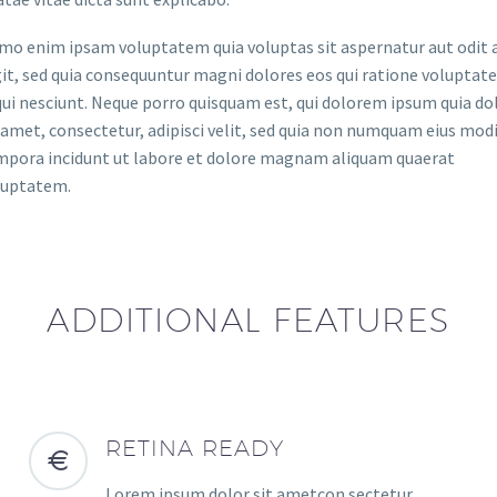
mo enim ipsam voluptatem quia voluptas sit aspernatur aut odit 
it, sed quia consequuntur magni dolores eos qui ratione voluptat
ui nesciunt. Neque porro quisquam est, qui dolorem ipsum quia do
 amet, consectetur, adipisci velit, sed quia non numquam eius mod
mpora incidunt ut labore et dolore magnam aliquam quaerat
luptatem.
ADDITIONAL FEATURES
RETINA READY
Lorem ipsum dolor sit ametcon sectetur