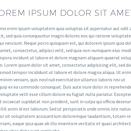
OREM IPSUM DOLOR SIT AME
mo enim ipsam voluptatem quia voluptas sit aspernatur aut odit 
it, sed quia consequuntur magni dolores eos qui ratione voluptat
ui nesciunt. Neque porro quisquam est, qui dolorem ipsum quia do
 amet, consectetur, adipisci velit, sed quia non numquam eius mod
mpora incidunt ut labore et dolore magnam aliquam quaerat volu
. Lorem ipsum dolor sit amet, consectetur adipisicing elit, sed do
usmod tempor incididunt ut labore et dolore magna aliqua. Ut eni
minim veniam, quis nostrud exercitation ullamco laboris nisi ut
quip ex ea commodo consequat. Duis aute irure dolor in reprehende
voluptate velit esse cillum dolore eu fugiat nulla pariatur. Excepte
t occaecat cupidatat non proident, sunt in culpa qui officia deseru
lit anim id est laborum. Sed ut perspiciatis unde omnis iste natus
ror sit voluptatem accusantium doloremque laudantium, totam r
riam, eaque ipsa quae ab illo inventore veritatis et quasi architec
tae vitae dicta sunt explicabo.