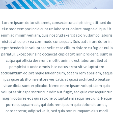
Lorem ipsum dolor sit amet, consectetur adipisicing elit, sed do
eiusmod tempor incididunt ut labore et dolore magna aliqua. Ut
enim ad minim veniam, quis nostrud exercitation ullamco laboris
nisi ut aliquip ex ea commodo consequat. Duis aute irure dolor in
reprehenderit in voluptate velit esse cillum dolore eu fugiat nulla
pariatur. Excepteur sint occaecat cupidatat non proident, sunt in
culpa qui officia deserunt mollit anim id est laborum. Sed ut
perspiciatis unde omnis iste natus error sit voluptatem
accusantium doloremque laudantium, totam rem aperiam, eaque
ipsa quae ab illo inventore veritatis et quasi architecto beatae
vitae dicta sunt explicabo. Nemo enim ipsam voluptatem quia
voluptas sit aspernatur aut odit aut fugit, sed quia consequuntur
magni dolores eos qui ratione voluptatem sequi nesciunt. Neque
porro quisquam est, qui dolorem ipsum quia dolor sit amet,
consectetur, adipisci velit, sed quia non numquam eius modi