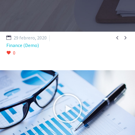


29 febrero, 2020
Finance (Demo)
0