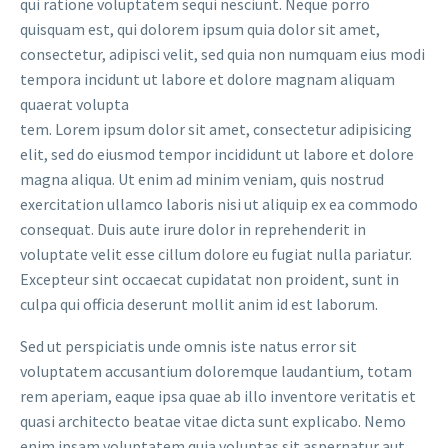
qui ratione voluptatem sequi nesciunt. Neque porro
quisquam est, qui dolorem ipsum quia dolor sit amet,
consectetur, adipisci velit, sed quia non numquam eius modi
tempora incidunt ut labore et dolore magnam aliquam
quaerat volupta
tem. Lorem ipsum dolor sit amet, consectetur adipisicing
elit, sed do eiusmod tempor incididunt ut labore et dolore
magna aliqua. Ut enim ad minim veniam, quis nostrud
exercitation ullamco laboris nisi ut aliquip ex ea commodo
consequat. Duis aute irure dolor in reprehenderit in
voluptate velit esse cillum dolore eu fugiat nulla pariatur.
Excepteur sint occaecat cupidatat non proident, sunt in
culpa qui officia deserunt mollit anim id est laborum.
Sed ut perspiciatis unde omnis iste natus error sit
voluptatem accusantium doloremque laudantium, totam
rem aperiam, eaque ipsa quae ab illo inventore veritatis et
quasi architecto beatae vitae dicta sunt explicabo. Nemo
enim ipsam voluptatem quia voluptas sit aspernatur aut