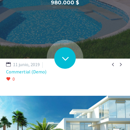
980.000 $


11 junio, 2019
Commertial (Demo)
0