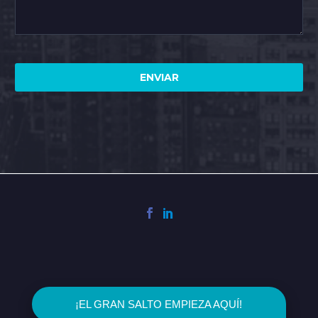
2023 © Ingenio Consultoría & Emprendimiento
¡EL GRAN SALTO EMPIEZA AQUÍ!