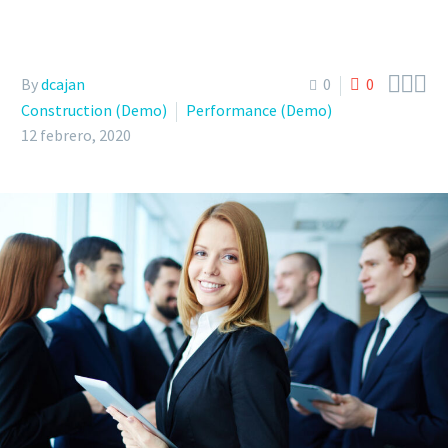



By
dcajan
0
0
Construction (Demo)
Performance (Demo)
12 febrero, 2020