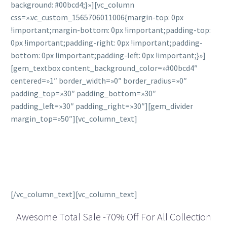
background: #00bcd4;}»][vc_column
css=».vc_custom_1565706011006{margin-top: 0px
!important;margin-bottom: 0px !important;padding-top:
0px !important;padding-right: 0px !important;padding-
bottom: 0px !important;padding-left: 0px !important;}»]
[gem_textbox content_background_color=»#00bcd4″
centered=»1″ border_width=»0″ border_radius=»0″
padding_top=»30″ padding_bottom=»30″
padding_left=»30″ padding_right=»30″][gem_divider
margin_top=»50″][vc_column_text]
HOT PROMO ALERT BOX 70%
OFF
[/vc_column_text][vc_column_text]
Awesome Total Sale -70% Off For All Collection