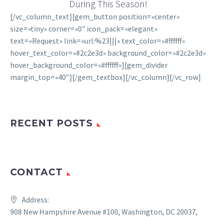
During This Season!
[/vc_column_text][gem_button position=»center»
size=»tiny» corner=»0″ icon_pack=»elegant»
text=»Request» link=»url:%23|||» text_color=»#ffffff»
hover_text_color=»#2c2e3d» background_color=»#2c2e3d»
hover_background_color=»#ffffff»][gem_divider
margin_top=»40″][/gem_textbox][/vc_column][/vc_row]
RECENT POSTS
CONTACT
Address:
908 New Hampshire Avenue #100, Washington, DC 20037,