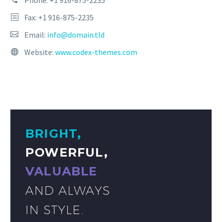
Fax: +1 916-875-2235
Email:
info@domain.tld
Website:
www.codex-themes.com
BRIGHT,
POWERFUL,
VALUABLE
AND ALWAYS
IN STYLE.