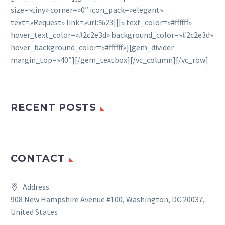
size=»tiny» corner=»0″ icon_pack=»elegant»
text=»Request» link=»url:%23|||» text_color=»#ffffff»
hover_text_color=»#2c2e3d» background_color=»#2c2e3d»
hover_background_color=»#ffffff»][gem_divider
margin_top=»40″][/gem_textbox][/vc_column][/vc_row]
RECENT POSTS
CONTACT
Address:
908 New Hampshire Avenue #100, Washington, DC 20037,
United States