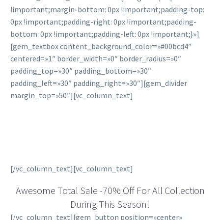
!important;margin-bottom: 0px !important;padding-top:
0px !important;padding-right: 0px !important;padding-
bottom: 0px !important;padding-left: 0px !important;}»]
[gem_textbox content_background_color=»#00bcd4″
centered=»1″ border_width=»0″ border_radius=»0″
padding_top=»30″ padding_bottom=»30″
padding_left=»30″ padding_right=»30″][gem_divider
margin_top=»50″][vc_column_text]
HOT PROMO ALERT BOX 70%
OFF
[/vc_column_text][vc_column_text]
Awesome Total Sale -70% Off For All Collection
During This Season!
[/vc_column_text][gem_button position=»center»