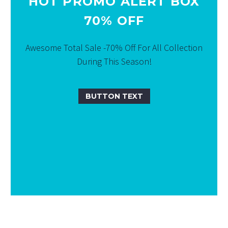
HOT PROMO ALERT BOX
70% OFF
Awesome Total Sale -70% Off For All Collection
During This Season!
BUTTON TEXT